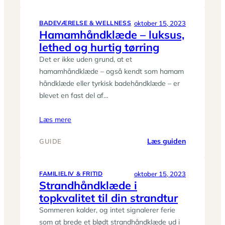
Kan
man
bruge
oktober 15, 2023
BADEVÆRELSE & WELLNESS
Hamamhåndklæde – luksus,
et
lethed og hurtig tørring
rejsehåndk
som
Det er ikke uden grund, at et
et
hamamhåndklæde – også kendt som hamam
tæppe
håndklæde eller tyrkisk badehåndklæde – er
eller
blevet en fast del af…
en
dyne?
Læs mere
:
Læs guiden
GUIDE
Hamamhån
–
luksus,
oktober 15, 2023
FAMILIELIV & FRITID
Strandhåndklæde i
lethed
topkvalitet til din strandtur
og
hurtig
Sommeren kalder, og intet signalerer ferie
tørring
som at brede et blødt strandhåndklæde ud i