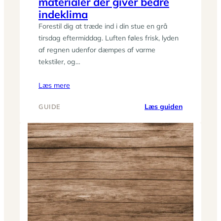
materialer der giver bedre
indeklima
Forestil dig at træde ind i din stue en grå
tirsdag eftermiddag. Luften føles frisk, lyden
af regnen udenfor dæmpes af varme
tekstiler, og…
Læs mere
:
Læs guiden
GUIDE
Grøn
indretning:
planter
og
materialer
der
giver
bedre
indeklima