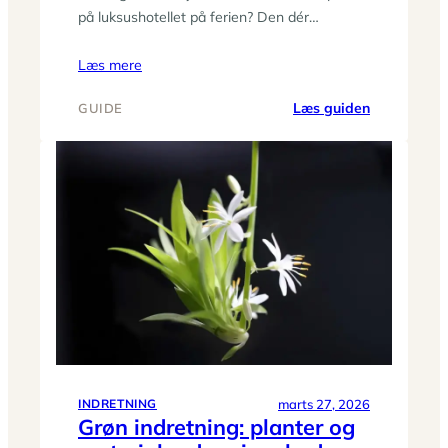
på luksushotellet på ferien? Den dér…
Læs mere
:
Læs guiden
GUIDE
Sådan
styler
du
sengen
som
på
hotel:
lag-
på-
lag,
puder
og
plaider
marts 27, 2026
INDRETNING
Grøn indretning: planter og