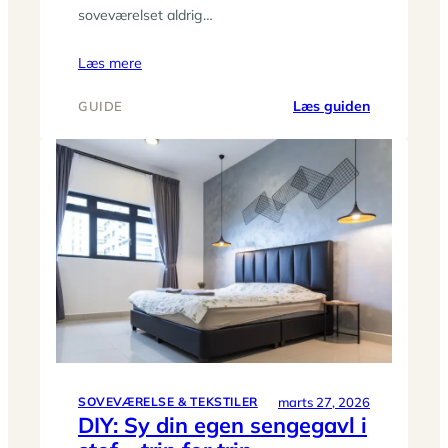
soveværelset aldrig…
Læs mere
:
Læs guiden
GUIDE
Varm
om
vinteren,
kølig
om
sommeren:
sæsonskift
i
soveværels
tekstiler
marts 27, 2026
SOVEVÆRELSE & TEKSTILER
DIY: Sy din egen sengegavl i