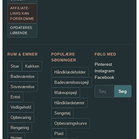
AFFILIATE-
LINKS KAN
FOREKOMME
OPDATERES
LØBENDE
RUM & EMNER
POPULÆRE
FØLG MED
SØGNINGER
Pinterest
Stue
Køkken
Instagram
Håndklædeholder
Badeværelse
Facebook
Badeværelsesspejl
Soveværelse
Søg
Makeupspejl
Entré
Håndklædetørrer
Vedligehold
Sengetøj
Opbevaring
Opbevaringskurve
Rengøring
Plaid
Hygge