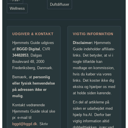
Duftdiffuser
Wellness
UDGIVER & KONTAKT
VIGTIG INFORMATION
Hjemmets Guide udgives
Disclaimer:
Hjemmets
af
BGGD Digital
, CVR
Guide indeholder affiliate-
34482853
, Dalgas
links. Det betyder, at vi i
Boulevard 48, 2000
nogle tilfælde kan
Frederiksberg, Danmark.
modtage en kommission,
hvis du køber via vores
Bemærk, at
personlig
links. Det koster ikke dig
eller fysisk henvendelse
ekstra og hjælper os med
på adressen ikke er
at holde siden kørende.
mulig
.
En del af artiklerne på
Kontakt vedrørende
siden er udarbejdet med
Hjemmets Guide skal ske
hjælp fra AI. Derfor bør
pr. e-mail til
vigtig information altid
bggd@bggd.dk
. Skriv
dobbelttjekkes, især ved