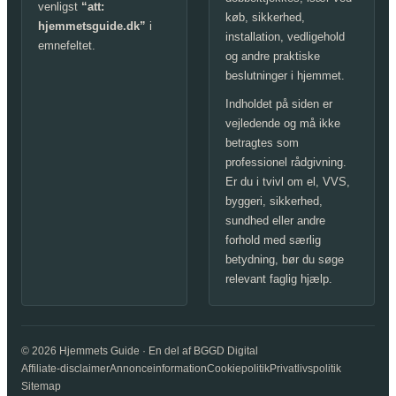
venligst
“att:
køb, sikkerhed,
hjemmetsguide.dk”
i
installation, vedligehold
emnefeltet.
og andre praktiske
beslutninger i hjemmet.
Indholdet på siden er
vejledende og må ikke
betragtes som
professionel rådgivning.
Er du i tvivl om el, VVS,
byggeri, sikkerhed,
sundhed eller andre
forhold med særlig
betydning, bør du søge
relevant faglig hjælp.
© 2026 Hjemmets Guide · En del af BGGD Digital
Affiliate-disclaimer
Annonceinformation
Cookiepolitik
Privatlivspolitik
Sitemap