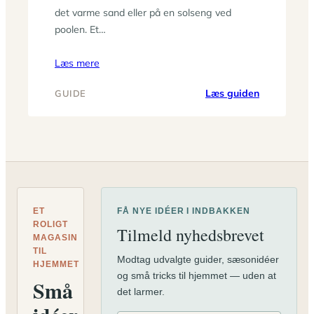
det varme sand eller på en solseng ved
poolen. Et…
Læs mere
:
Læs guiden
GUIDE
Strandhån
i
topkvalitet
til
din
strandtur
ET
FÅ NYE IDÉER I INDBAKKEN
ROLIGT
Tilmeld nyhedsbrevet
MAGASIN
TIL
Modtag udvalgte guider, sæsonidéer
HJEMMET
og små tricks til hjemmet — uden at
Små
det larmer.