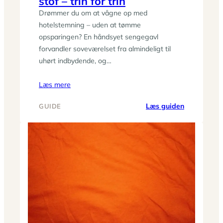
stof – trin for trin
Drømmer du om at vågne op med
hotelstemning – uden at tømme
opsparingen? En håndsyet sengegavl
forvandler soveværelset fra almindeligt til
uhørt indbydende, og…
Læs mere
:
Læs guiden
GUIDE
DIY:
Sy
din
egen
sengegavl
i
stof
–
trin
for