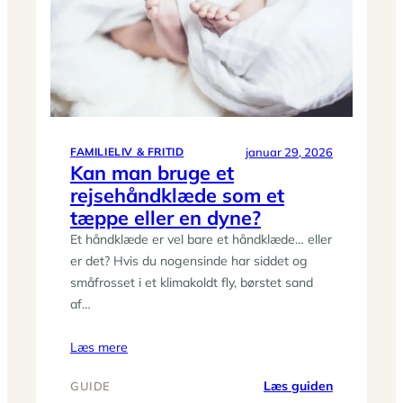
–
hvad
passer
til
din
søvn?
januar 29, 2026
FAMILIELIV & FRITID
Kan man bruge et
rejsehåndklæde som et
tæppe eller en dyne?
Et håndklæde er vel bare et håndklæde… eller
er det? Hvis du nogensinde har siddet og
småfrosset i et klimakoldt fly, børstet sand
af…
Læs mere
:
Læs guiden
GUIDE