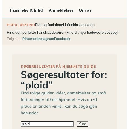
Familieliv & fritid
Anmeldelser
Om os
•
Flot og funktionel håndklædeholder
POPULÆRT NU
•
Find den perfekte håndklædetørrer
Find dit nye badeværelsesspejl
Følg med:
Pinterest
Instagram
Facebook
SØGERESULTATER PÅ HJEMMETS GUIDE
Søgeresultater for:
“plaid”
Find rolige guider, idéer, anmeldelser og små
forbedringer til hele hjemmet. Hvis du vil
prøve en anden vinkel, kan du søge igen
herunder.
Søg
Søg