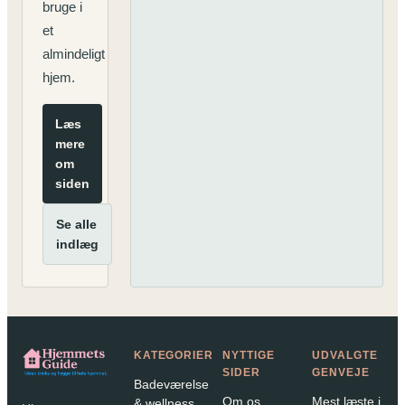
bruge i
et
almindeligt
hjem.
Læs
mere
om
siden
Se alle
indlæg
KATEGORIER
NYTTIGE
UDVALGTE
SIDER
GENVEJE
Badeværelse
Om os
Mest læste i
& wellness