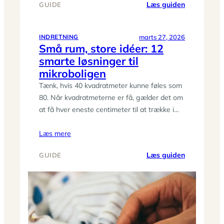
:
Læs guiden
GUIDE
Fra
sommer
til
marts 27, 2026
INDRETNING
Små rum, store idéer: 12
hygge:
smarte løsninger til
nem
sæsonstyli
mikroboligen
af
Tænk, hvis 40 kvadratmeter kunne føles som
stuen
80. Når kvadratmeterne er få, gælder det om
på
at få hver eneste centimeter til at trække i…
en
eftermidda
Læs mere
:
Læs guiden
GUIDE
Små
rum,
store
idéer:
12
smarte