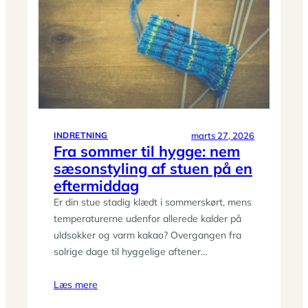
indretning
uden
huller
i
væggen
marts 27, 2026
INDRETNING
Fra sommer til hygge: nem
sæsonstyling af stuen på en
eftermiddag
Er din stue stadig klædt i sommerskørt, mens
temperaturerne udenfor allerede kalder på
uldsokker og varm kakao? Overgangen fra
solrige dage til hyggelige aftener…
Læs mere