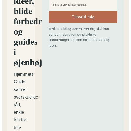
idéer,
blide
forbedringer
Tilmeld mig
og
Ved tilmelding accepterer du, at vi kan
sende inspiration og praktiske
guides
opdateringer. Du kan altid afmelde dig
igen.
i
øjenhøjde
Hjemmets
Guide
samler
overskuelige
råd,
enkle
trin-for-
trin-