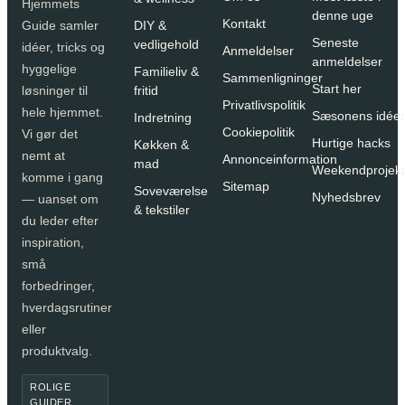
Hjemmets
denne uge
Kontakt
DIY &
Guide samler
Seneste
vedligehold
idéer, tricks og
Anmeldelser
anmeldelser
hyggelige
Familieliv &
Sammenligninger
Start her
fritid
løsninger til
Privatlivspolitik
hele hjemmet.
Sæsonens idéer
Indretning
Cookiepolitik
Vi gør det
Hurtige hacks
Køkken &
nemt at
Annonceinformation
mad
Weekendprojekt
komme i gang
Sitemap
Soveværelse
Nyhedsbrev
— uanset om
& tekstiler
du leder efter
inspiration,
små
forbedringer,
hverdagsrutiner
eller
produktvalg.
ROLIGE
GUIDER