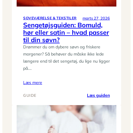
trin
marts 27, 2026
SOVEVÆRELSE & TEKSTILER
Sengetøjsguiden: Bomuld,
hør eller satin – hvad passer
til din søvn?
Drømmer du om dybere søvn og friskere
morgener? Så behøver du måske ikke lede
længere end til det sengetøj, du lige nu ligger
på.…
Læs mere
:
Læs guiden
GUIDE
Sengetøjsg
Bomuld,
hør
eller
satin