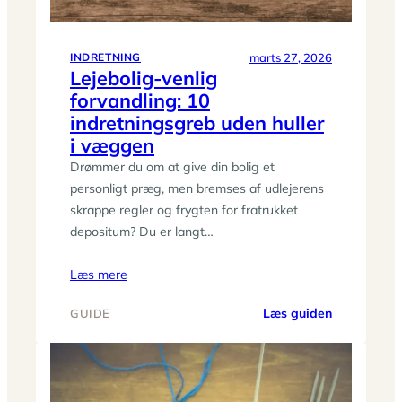
marts 27, 2026
INDRETNING
Lejebolig-venlig
forvandling: 10
indretningsgreb uden huller
i væggen
Drømmer du om at give din bolig et
personligt præg, men bremses af udlejerens
skrappe regler og frygten for fratrukket
depositum? Du er langt…
Læs mere
:
Læs guiden
GUIDE
Lejebolig-
venlig
forvandling
10