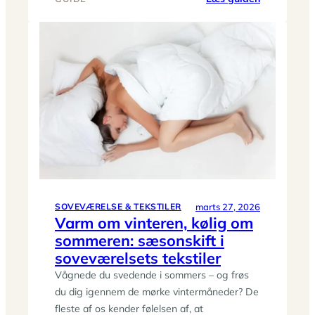
Små
soveværelse
stor
komfort:
tekstiler
der
skaber
ro,
zoner
og
opbevaring
marts 27, 2026
SOVEVÆRELSE & TEKSTILER
Varm om vinteren, kølig om
sommeren: sæsonskift i
soveværelsets tekstiler
Vågnede du svedende i sommers – og frøs
du dig igennem de mørke vintermåneder? De
fleste af os kender følelsen af, at