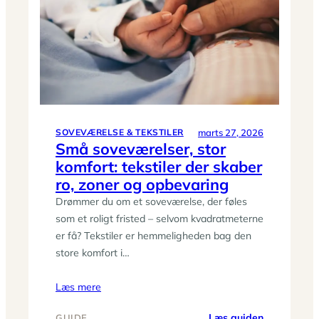
løsninger
til
mikrobolig
marts 27, 2026
SOVEVÆRELSE & TEKSTILER
Små soveværelser, stor
komfort: tekstiler der skaber
ro, zoner og opbevaring
Drømmer du om et soveværelse, der føles
som et roligt fristed – selvom kvadratmeterne
er få? Tekstiler er hemmeligheden bag den
store komfort i…
Læs mere
:
Læs guiden
GUIDE