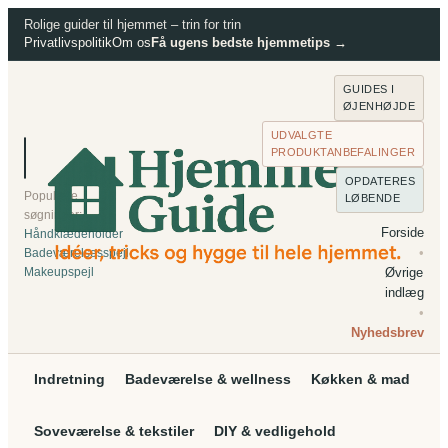
Spring
Rolige guider til hjemmet – trin for trin
Privatlivspolitik
Om os
Få ugens bedste hjemmetips →
til
indhold
GUIDES I
ØJENHØJDE
UDVALGTE
PRODUKTANBEFALINGER
⌕
Søg
OPDATERES
Populære
LØBENDE
søgninger:
Forside
Håndklædeholder
•
Badeværelsesspejl
Makeupspejl
Øvrige
indlæg
•
Nyhedsbrev
Indretning
Badeværelse & wellness
Køkken & mad
Soveværelse & tekstiler
DIY & vedligehold