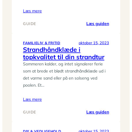
Læs mere
:
Læs guiden
GUIDE
Find
den
perfekte
oktober 15, 2023
FAMILIELIV & FRITID
Strandhåndklæde i
håndklædet
topkvalitet til din strandtur
til
dit
Sommeren kalder, og intet signalerer ferie
hjem
som at brede et blødt strandhåndklæde ud i
det varme sand eller på en solseng ved
poolen. Et…
Læs mere
:
Læs guiden
GUIDE
Strandhån
i
topkvalitet
oktober 15, 2023
DIY & VEDLIGEHOLD