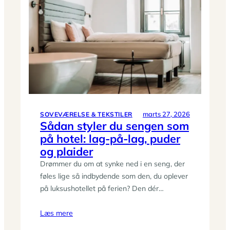
forlæng
levetiden
på
sengetøj,
dyner
og
madrasser
marts 27, 2026
SOVEVÆRELSE & TEKSTILER
Sådan styler du sengen som
på hotel: lag-på-lag, puder
og plaider
Drømmer du om at synke ned i en seng, der
føles lige så indbydende som den, du oplever
på luksushotellet på ferien? Den dér…
Læs mere