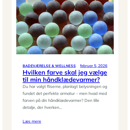
februar 5, 2026
BADEVÆRELSE & WELLNESS
Hvilken farve skal jeg vælge
til min håndklædevarmer?
Du har valgt fliserne, planlagt belysningen og
fundet det perfekte armatur – men hvad med
farven på din håndklædevarmer? Den lille
detalje, der hverken…
Læs mere