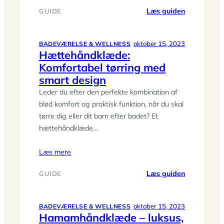
:
Læs guiden
GUIDE
Gæstehånd
i
topkvalitet
oktober 15, 2023
BADEVÆRELSE & WELLNESS
Hættehåndklæde:
til
Komfortabel tørring med
dit
badeværel
smart design
Leder du efter den perfekte kombination af
blød komfort og praktisk funktion, når du skal
tørre dig eller dit barn efter badet? Et
hættehåndklæde…
Læs mere
:
Læs guiden
GUIDE
Hættehånd
Komfortabe
tørring
oktober 15, 2023
BADEVÆRELSE & WELLNESS
Hamamhåndklæde – luksus,
med