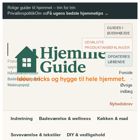
Spring
Rolige guider til hjemmet – trin for trin
Privatlivspolitik
Om os
Få ugens bedste hjemmetips →
til
indhold
GUIDES I
ØJENHØJDE
UDVALGTE
PRODUKTANBEFALINGER
⌕
Søg
OPDATERES
Populære
LØBENDE
søgninger:
Forside
Håndklædeholder
•
Badeværelsesspejl
Makeupspejl
Øvrige
indlæg
•
Nyhedsbrev
Indretning
Badeværelse & wellness
Køkken & mad
Soveværelse & tekstiler
DIY & vedligehold