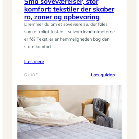
Små soveværelser, stor
komfort: tekstiler der skaber
ro, zoner og opbevaring
Drømmer du om et soveværelse, der føles
som et roligt fristed – selvom kvadratmeterne
er få? Tekstiler er hemmeligheden bag den
store komfort i…
Læs mere
:
Læs guiden
GUIDE
Små
soveværelse
stor
komfort:
tekstiler
der
skaber
ro,
zoner