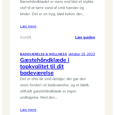
bløde
Børnehåndklædet er mere end blot et stykke
model
stof til at tørre vand af små hænder og
kinder. Det er en tryg, blød kokon, der…
Læs mere
:
Læs guiden
GUIDE
Børnehåndk
Find
det
oktober 15, 2023
BADEVÆRELSE & WELLNESS
Gæstehåndklæde i
helt
topkvalitet til dit
rigtige
til
badeværelse
dit
Det er ofte de små detaljer, der gør den
barn
store forskel i et badeværelse, og et blødt,
stilfuldt gæstehåndklæde er ingen
undtagelse. Med den…
Læs mere