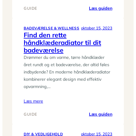
:
Læs guiden
GUIDE
Håndklæde
–
bløde
oktober 15, 2023
BADEVÆRELSE & WELLNESS
Find den rette
favoritter
håndklæderadiator til dit
til
hele
badeværelse
familien
Drømmer du om varme, tørre håndklæder
året rundt og et badeværelse, der altid føles
indbydende? En moderne håndklæderadiator
kombinerer elegant design med effektiv
opvarmning,…
Læs mere
:
Læs guiden
GUIDE
Find
den
rette
oktober 15, 2023
DIY & VEDLIGEHOLD