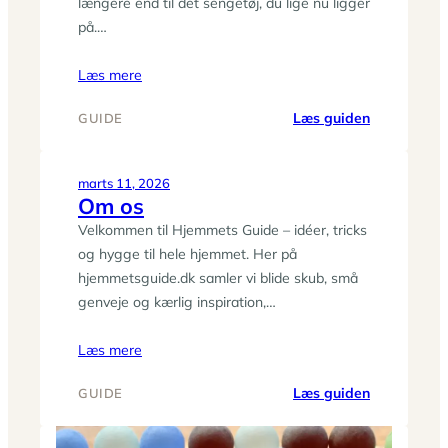
længere end til det sengetøj, du lige nu ligger
på.…
Læs mere
:
Læs guiden
GUIDE
Sengetøjsg
Bomuld,
hør
marts 11, 2026
Om os
eller
satin
Velkommen til Hjemmets Guide – idéer, tricks
–
og hygge til hele hjemmet. Her på
hvad
hjemmetsguide.dk samler vi blide skub, små
passer
genveje og kærlig inspiration,…
til
din
Læs mere
søvn?
:
Læs guiden
GUIDE
Om
os