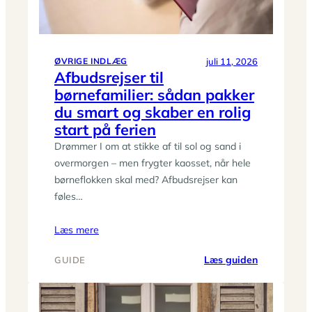
tekstiler
juli 11, 2026
ØVRIGE INDLÆG
Afbudsrejser til
børnefamilier: sådan pakker
du smart og skaber en rolig
start på ferien
Drømmer I om at stikke af til sol og sand i
overmorgen – men frygter kaosset, når hele
børneflokken skal med? Afbudsrejser kan
føles…
Læs mere
:
Læs guiden
GUIDE
Afbudsrejs
til
børnefamili