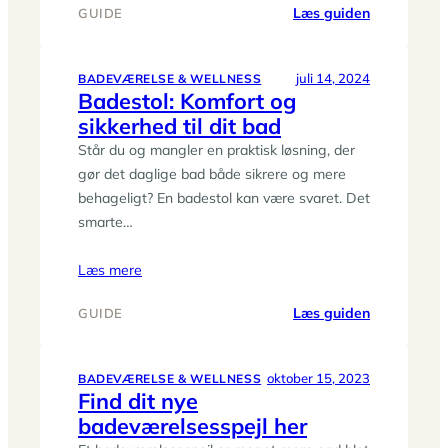
:
Læs guiden
GUIDE
Hvilken
farve
skal
juli 14, 2024
BADEVÆRELSE & WELLNESS
Badestol: Komfort og
jeg
sikkerhed til dit bad
vælge
til
Står du og mangler en praktisk løsning, der
min
gør det daglige bad både sikrere og mere
håndklæde
behageligt? En badestol kan være svaret. Det
smarte…
Læs mere
:
Læs guiden
GUIDE
Badestol:
Komfort
og
oktober 15, 2023
BADEVÆRELSE & WELLNESS
Find dit nye
sikkerhed
badeværelsesspejl her
til
dit