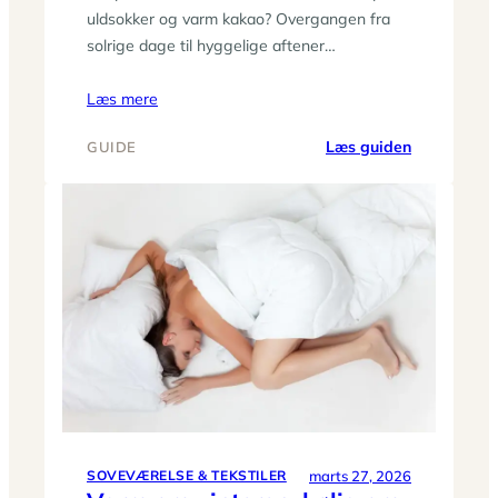
uldsokker og varm kakao? Overgangen fra
solrige dage til hyggelige aftener…
Læs mere
:
Læs guiden
GUIDE
Fra
sommer
til
hygge:
nem
sæsonstyli
af
stuen
på
en
eftermidda
marts 27, 2026
SOVEVÆRELSE & TEKSTILER