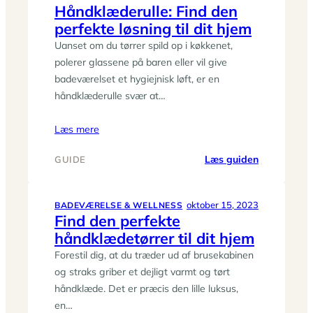
Håndklæderulle: Find den
håndklæder
perfekte løsning til dit hjem
til
dit
Uanset om du tørrer spild op i køkkenet,
badeværel
polerer glassene på baren eller vil give
badeværelset et hygiejnisk løft, er en
håndklæderulle svær at…
Læs mere
:
Læs guiden
GUIDE
Håndklæder
Find
den
oktober 15, 2023
BADEVÆRELSE & WELLNESS
Find den perfekte
perfekte
håndklædetørrer til dit hjem
løsning
til
Forestil dig, at du træder ud af brusekabinen
dit
og straks griber et dejligt varmt og tørt
hjem
håndklæde. Det er præcis den lille luksus,
en…