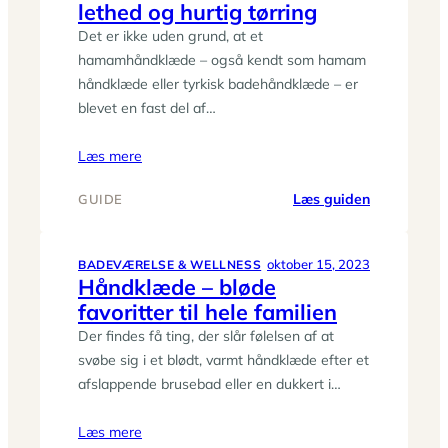
lethed og hurtig tørring
smart
design
Det er ikke uden grund, at et
hamamhåndklæde – også kendt som hamam
håndklæde eller tyrkisk badehåndklæde – er
blevet en fast del af…
Læs mere
:
Læs guiden
GUIDE
Hamamhån
–
luksus,
oktober 15, 2023
BADEVÆRELSE & WELLNESS
Håndklæde – bløde
lethed
favoritter til hele familien
og
hurtig
Der findes få ting, der slår følelsen af at
tørring
svøbe sig i et blødt, varmt håndklæde efter et
afslappende brusebad eller en dukkert i…
Læs mere