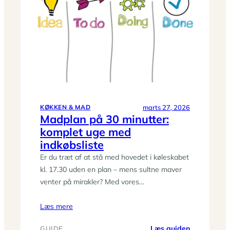
køkkenet:
sådan
bruger
du
hele
råvaren
fra
top
til
marts 27, 2026
KØKKEN & MAD
rod
Madplan på 30 minutter:
komplet uge med
indkøbsliste
Er du træt af at stå med hovedet i køleskabet
kl. 17.30 uden en plan – mens sultne maver
venter på mirakler? Med vores…
Læs mere
:
Læs guiden
GUIDE