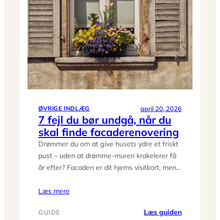
sådan
pakker
du
smart
og
skaber
en
rolig
start
på
april 20, 2026
ØVRIGE INDLÆG
ferien
7 fejl du bør undgå, når du
skal finde facaderenovering
Drømmer du om at give husets ydre et friskt
pust – uden at drømme-muren krakelerer få
år efter? Facaden er dit hjems visitkort, men…
Læs mere
:
Læs guiden
GUIDE