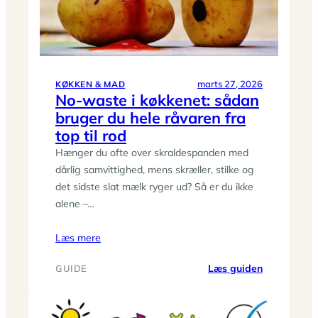
til
mikrobolig
marts 27, 2026
KØKKEN & MAD
No-waste i køkkenet: sådan
bruger du hele råvaren fra
top til rod
Hænger du ofte over skraldespanden med
dårlig samvittighed, mens skræller, stilke og
det sidste slat mælk ryger ud? Så er du ikke
alene –…
Læs mere
:
Læs guiden
GUIDE
No-
waste
i