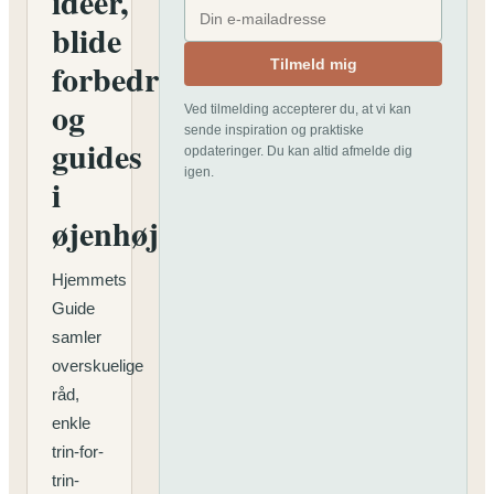
idéer,
blide
forbedringer
Tilmeld mig
og
Ved tilmelding accepterer du, at vi kan
sende inspiration og praktiske
guides
opdateringer. Du kan altid afmelde dig
igen.
i
øjenhøjde
Hjemmets
Guide
samler
overskuelige
råd,
enkle
trin-for-
trin-