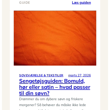
:
Læs guiden
GUIDE
Sådan
styler
du
sengen
som
på
hotel:
lag-
på-
lag,
puder
og
plaider
marts 27, 2026
SOVEVÆRELSE & TEKSTILER
Sengetøjsguiden: Bomuld,
hør eller satin – hvad passer
til din søvn?
Drømmer du om dybere søvn og friskere
morgener? Så behøver du måske ikke lede