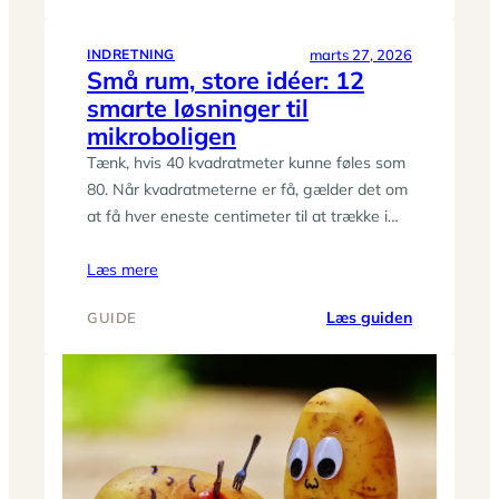
7
fejl
du
marts 27, 2026
INDRETNING
Små rum, store idéer: 12
bør
smarte løsninger til
undgå,
når
mikroboligen
du
Tænk, hvis 40 kvadratmeter kunne føles som
skal
80. Når kvadratmeterne er få, gælder det om
finde
at få hver eneste centimeter til at trække i…
facadereno
Læs mere
:
Læs guiden
GUIDE
Små
rum,
store
idéer:
12
smarte
løsninger