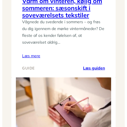
Varm om vinteren, kølig om
sommeren: sæsonskift i
soveværelsets tekstiler
Vågnede du svedende i sommers – og frøs
du dig igennem de mørke vintermåneder? De
fleste af os kender følelsen af, at
soveværelset aldrig…
Læs mere
:
Læs guiden
GUIDE
Varm
om
vinteren,
kølig
om
sommeren:
sæsonskift
i
soveværels