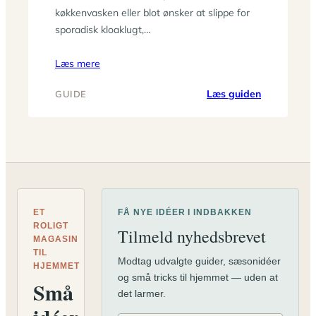
køkkenvasken eller blot ønsker at slippe for
sporadisk kloaklugt,…
Læs mere
:
Læs guiden
GUIDE
Vælg
den
rette
pungvandl
til
dit
afløb
ET
FÅ NYE IDÉER I INDBAKKEN
ROLIGT
Tilmeld nyhedsbrevet
MAGASIN
TIL
Modtag udvalgte guider, sæsonidéer
HJEMMET
og små tricks til hjemmet — uden at
Små
det larmer.