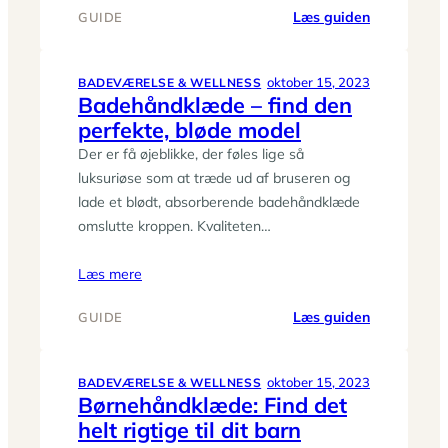
:
Læs guiden
GUIDE
Vægspejl:
Find
det
oktober 15, 2023
BADEVÆRELSE & WELLNESS
Badehåndklæde – find den
perfekte
perfekte, bløde model
spejl
til
Der er få øjeblikke, der føles lige så
væggen
luksuriøse som at træde ud af bruseren og
lade et blødt, absorberende badehåndklæde
omslutte kroppen. Kvaliteten…
Læs mere
:
Læs guiden
GUIDE
Badehåndk
–
find
oktober 15, 2023
BADEVÆRELSE & WELLNESS
Børnehåndklæde: Find det
den
helt rigtige til dit barn
perfekte,