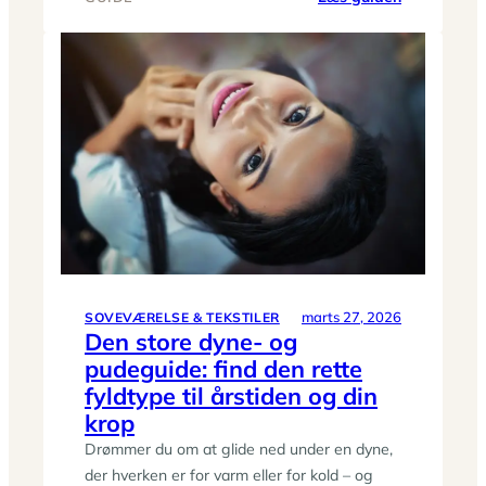
Madplan
på
30
minutter:
komplet
uge
med
indkøbslist
marts 27, 2026
SOVEVÆRELSE & TEKSTILER
Den store dyne- og
pudeguide: find den rette
fyldtype til årstiden og din
krop
Drømmer du om at glide ned under en dyne,
der hverken er for varm eller for kold – og