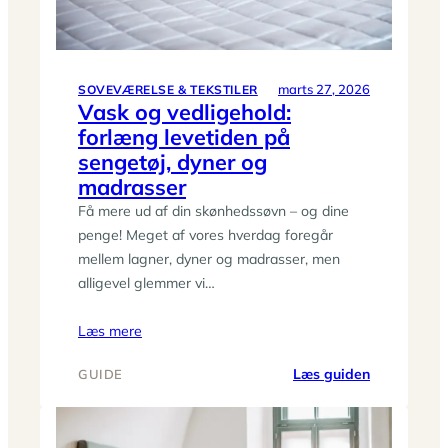
og
opbevaring
marts 27, 2026
SOVEVÆRELSE & TEKSTILER
Vask og vedligehold:
forlæng levetiden på
sengetøj, dyner og
madrasser
Få mere ud af din skønhedssøvn – og dine
penge! Meget af vores hverdag foregår
mellem lagner, dyner og madrasser, men
alligevel glemmer vi…
Læs mere
:
Læs guiden
GUIDE
Vask
og
vedligehold