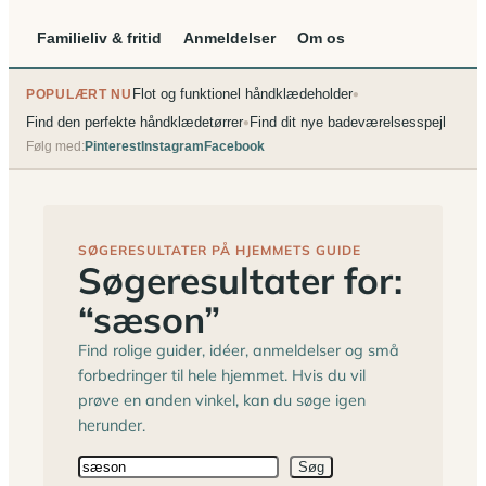
Familieliv & fritid
Anmeldelser
Om os
•
Flot og funktionel håndklædeholder
POPULÆRT NU
•
Find den perfekte håndklædetørrer
Find dit nye badeværelsesspejl
Følg med:
Pinterest
Instagram
Facebook
SØGERESULTATER PÅ HJEMMETS GUIDE
Søgeresultater for:
“sæson”
Find rolige guider, idéer, anmeldelser og små
forbedringer til hele hjemmet. Hvis du vil
prøve en anden vinkel, kan du søge igen
herunder.
Søg
Søg