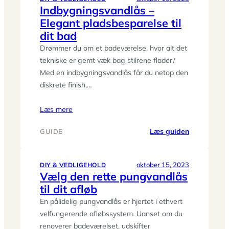
Indbygningsvandlås –
til
Elegant pladsbesparelse til
din
strandtur
dit bad
Drømmer du om et badeværelse, hvor alt det
tekniske er gemt væk bag stilrene flader?
Med en indbygningsvandlås får du netop den
diskrete finish,…
Læs mere
:
Læs guiden
GUIDE
Indbygning
–
Elegant
oktober 15, 2023
DIY & VEDLIGEHOLD
Vælg den rette pungvandlås
pladsbespa
til dit afløb
til
dit
En pålidelig pungvandlås er hjertet i ethvert
bad
velfungerende afløbssystem. Uanset om du
renoverer badeværelset, udskifter