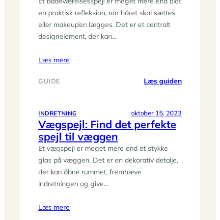
Et badeværelsesspejl er meget mere end blot
bad
en praktisk refleksion, når håret skal sættes
eller makeup’en lægges. Det er et centralt
designelement, der kan…
Læs mere
:
Læs guiden
GUIDE
Find
dit
nye
oktober 15, 2023
INDRETNING
Vægspejl: Find det perfekte
badeværels
spejl til væggen
her
Et vægspejl er meget mere end et stykke
glas på væggen. Det er en dekorativ detalje,
der kan åbne rummet, fremhæve
indretningen og give…
Læs mere