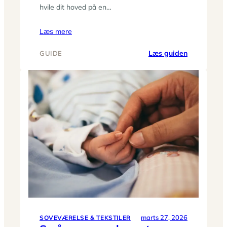
hvile dit hoved på en…
Læs mere
:
Læs guiden
GUIDE
Den
store
dyne-
og
pudeguide:
find
den
rette
fyldtype
til
årstiden
og
din
krop
marts 27, 2026
SOVEVÆRELSE & TEKSTILER