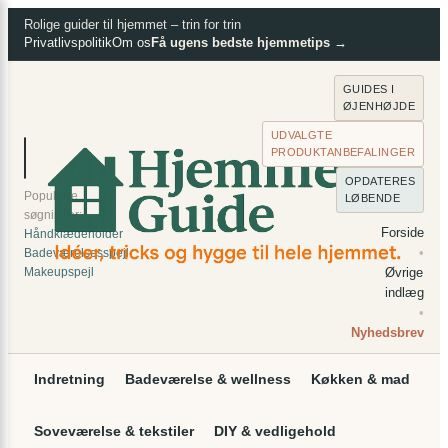
×
Spring
Rolige guider til hjemmet – trin for trin
Privatlivspolitik
Om os
Få ugens bedste hjemmetips →
til
indhold
GUIDES I
ØJENHØJDE
UDVALGTE
PRODUKTANBEFALINGER
⌕
Søg
OPDATERES
Populære
LØBENDE
søgninger:
Forside
Håndklædeholder
•
Badeværelsesspejl
Makeupspejl
Øvrige
indlæg
•
Nyhedsbrev
Indretning
Badeværelse & wellness
Køkken & mad
Soveværelse & tekstiler
DIY & vedligehold