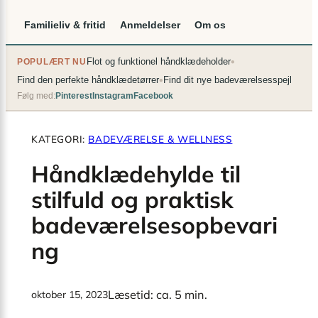
Familieliv & fritid
Anmeldelser
Om os
•
Flot og funktionel håndklædeholder
POPULÆRT NU
•
Find den perfekte håndklædetørrer
Find dit nye badeværelsesspejl
Følg med:
Pinterest
Instagram
Facebook
KATEGORI:
BADEVÆRELSE & WELLNESS
Håndklædehylde til
stilfuld og praktisk
badeværelsesopbevari
ng
Læsetid: ca. 5 min.
oktober 15, 2023