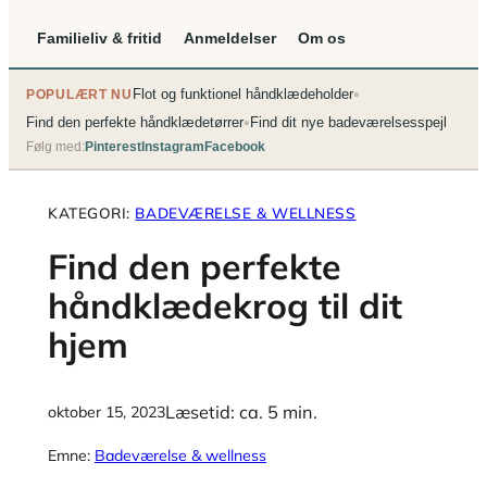
Familieliv & fritid
Anmeldelser
Om os
•
Flot og funktionel håndklædeholder
POPULÆRT NU
•
Find den perfekte håndklædetørrer
Find dit nye badeværelsesspejl
Følg med:
Pinterest
Instagram
Facebook
KATEGORI:
BADEVÆRELSE & WELLNESS
Find den perfekte
håndklædekrog til dit
hjem
Læsetid: ca. 5 min.
oktober 15, 2023
Emne:
Badeværelse & wellness