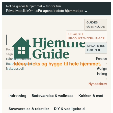
Spring
Rolige guider til hjemmet – trin for trin
Privatlivspolitik
Om os
Få ugens bedste hjemmetips →
til
indhold
GUIDES I
ØJENHØJDE
UDVALGTE
PRODUKTANBEFALINGER
⌕
Søg
OPDATERES
Populære
LØBENDE
søgninger:
Forside
Håndklædeholder
•
Badeværelsesspejl
Makeupspejl
Øvrige
indlæg
•
Nyhedsbrev
Indretning
Badeværelse & wellness
Køkken & mad
Soveværelse & tekstiler
DIY & vedligehold