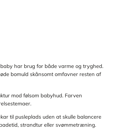
in baby har brug for både varme og tryghed.
bløde bomuld skånsomt omfavner resten af
ruktur mod følsom babyhud. Farven
ærelsestemaer.
kar til pusleplads uden at skulle balancere
e badetid, strandtur eller svømmetræning.