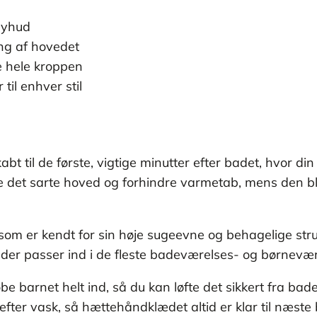
byhud
ing af hovedet
e hele kroppen
til enhver stil
 til de første, vigtige minutter efter badet, hvor d
e det sarte hoved og forhindre varmetab, mens den 
 som er kendt for sin høje sugeevne og behagelige st
k, der passer ind i de fleste badeværelses- og børnev
e barnet helt ind, så du kan løfte det sikkert fra bade
t efter vask, så hættehåndklædet altid er klar til næst