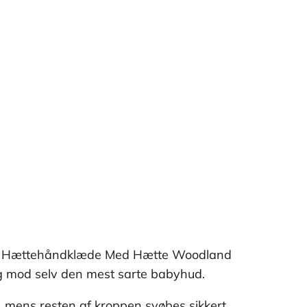
ander Hættehåndklæde Med Hætte Woodland
lig mod selv den mest sarte babyhud.
, mens resten af kroppen svøbes sikkert