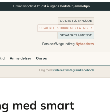
Privatlivspolitik
Om os
Få ugens bedste hjemmetips →
GUIDES I ØJENHØJDE
UDVALGTE PRODUKTANBEFALINGER
OPDATERES LØBENDE
Forside
•
Øvrige indlæg
•
Nyhedsbrev
itid
Anmeldelser
Om os
Følg med:
Pinterest
Instagram
Facebook
ng med smart