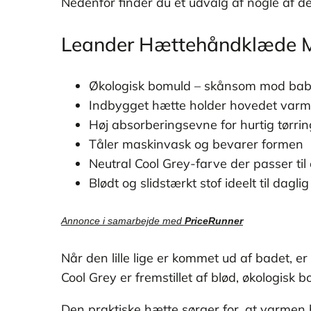
Nedenfor finder du et udvalg af nogle af
Leander Hættehåndklæde M
Økologisk bomuld – skånsom mod bab
Indbygget hætte holder hovedet varmt
Høj absorberingsevne for hurtig tørrin
Tåler maskinvask og bevarer formen
Neutral Cool Grey-farve der passer ti
Blødt og slidstærkt stof ideelt til dagli
Annonce i samarbejde med
PriceRunner
Når den lille lige er kommet ud af badet,
Cool Grey er fremstillet af blød, økologis
Den praktiske hætte sørger for, at varmen 