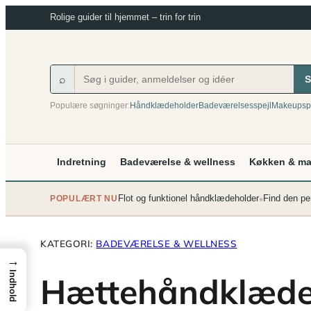
Spring
Rolige guider til hjemmet – trin for trin
til
indhold
⌕
S
Populære søgninger:
Håndklædeholder
Badeværelsesspejl
Makeupsp
Indretning
Badeværelse & wellness
Køkken & m
•
Flot og funktionel håndklædeholder
Find den pe
POPULÆRT NU
KATEGORI:
BADEVÆRELSE & WELLNESS
→
Indhold
Hættehåndklæde: