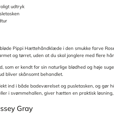
oligt udtryk
sletasken
dtur
trabløde Pippi Hættehåndklæde i den smukke farve Rose
varmet og tørret, uden at du skal jonglere med flere 
d, som er kendt for sin naturlige blødhed og høje sug
ud bliver skånsomt behandlet.
kt ind i både badeværelset og pusletasken, og gør hån
ller i svømmehallen, giver hætten en praktisk løsning,
ssey Gray