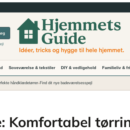
øg
ejl
ad
Soveværelse & tekstiler
DIY & vedligehold
Familieliv & fr
•
rfekte håndklædetørrer
Find dit nye badeværelsesspejl
 Komfortabel tørri