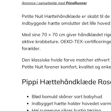
Annonce i samarbejde med
PriceRunner
Petite Nuit Hættehåndklæde er skabt til de
indbyggede hætte omslutter det lille hove
Med sine 70 × 70 cm giver håndklædet rigeli
aktive krabbeture. OEKO-TEX-certificeringen
forælder.
Den klassiske hvide farve matcher ethvert 
Petite Nuit forener komfort, kvalitet og enke
Pippi Hættehåndklæde Ros
Blød bomuld skåner sart babyhud
Indbygget hætte holder hovedet varmt
Høj sugeevne sikrer hurtig tørring