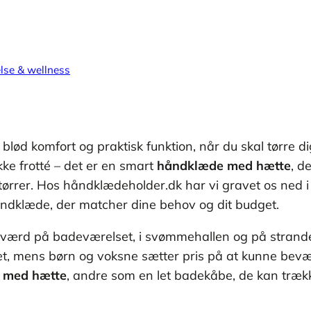
se & wellness
lød komfort og praktisk funktion, når du skal tørre dig
ke frotté – det er en smart
håndklæde med hætte
, d
tørrer. Hos håndklædeholder.dk har vi gravet os ned 
håndklæde, der matcher dine behov og dit budget.
t værd på badeværelset, i svømmehallen og på strand
et, mens børn og voksne sætter pris på at kunne bevæg
 med hætte
, andre som en let badekåbe, de kan trækk