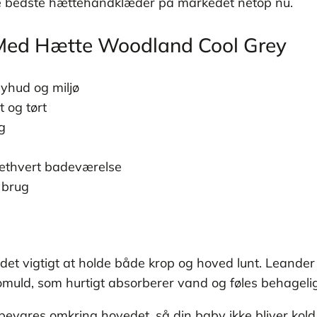
 de bedste hættehåndklæder på markedet netop nu.
ed Hætte Woodland Cool Grey
yhud og miljø
 og tørt
g
l ethvert badeværelse
g brug
 er det vigtigt at holde både krop og hoved lunt. Le
k bomuld, som hurtigt absorberer vand og føles behage
bevares omkring hovedet, så din baby ikke bliver kold