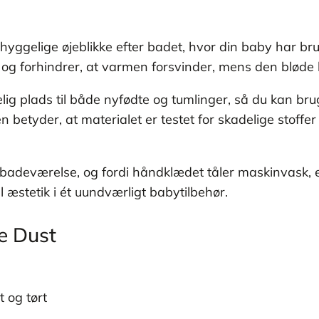
 hyggelige øjeblikke efter badet, hvor din baby har b
d og forhindrer, at varmen forsvinder, mens den blød
g plads til både nyfødte og tumlinger, så du kan brug
 betyder, at materialet er testet for skadelige stoffer
badeværelse, og fordi håndklædet tåler maskinvask, er 
l æstetik i ét uundværligt babytilbehør.
e Dust
 og tørt