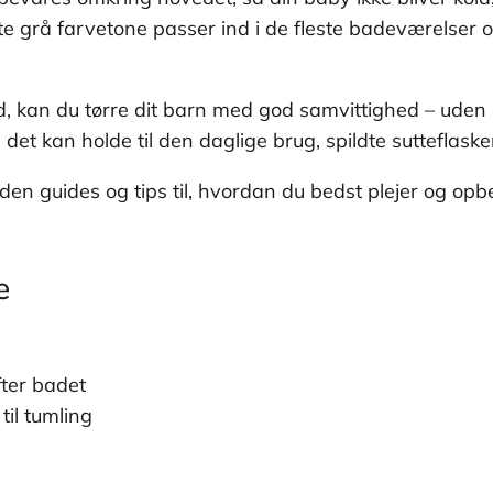
e grå farvetone passer ind i de fleste badeværelser o
d, kan du tørre dit barn med god samvittighed – uden 
å det kan holde til den daglige brug, spildte sutteflask
en guides og tips til, hvordan du bedst plejer og op
e
ter badet
til tumling