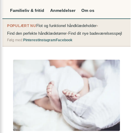
Familieliv & fritid
Anmeldelser
Om os
•
Flot og funktionel håndklædeholder
POPULÆRT NU
•
Find den perfekte håndklædetørrer
Find dit nye badeværelsesspejl
Følg med:
Pinterest
Instagram
Facebook