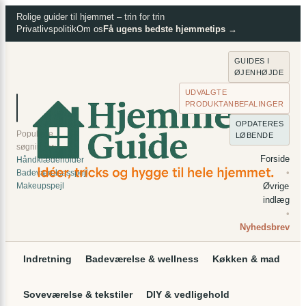
×
Spring
Rolige guider til hjemmet – trin for trin
Privatlivspolitik
Om os
Få ugens bedste hjemmetips →
til
indhold
GUIDES I
ØJENHØJDE
UDVALGTE
PRODUKTANBEFALINGER
⌕
Søg
OPDATERES
Populære
LØBENDE
søgninger:
Forside
Håndklædeholder
•
Badeværelsesspejl
Makeupspejl
Øvrige
indlæg
•
Nyhedsbrev
Indretning
Badeværelse & wellness
Køkken & mad
Soveværelse & tekstiler
DIY & vedligehold