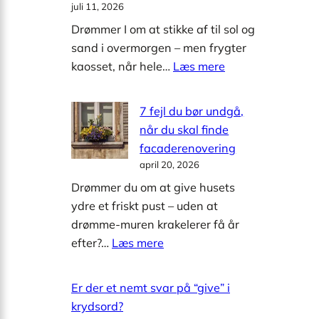
juli 11, 2026
Drømmer I om at stikke af til sol og
sand i overmorgen – men frygter
:
kaosset, når hele…
Læs mere
Afbudsrejser
til
7 fejl du bør undgå,
børnefamilier:
når du skal finde
sådan
facaderenovering
pakker
april 20, 2026
du
Drømmer du om at give husets
smart
ydre et friskt pust – uden at
og
drømme-muren krakelerer få år
skaber
:
efter?…
Læs mere
en
7
rolig
fejl
Er der et nemt svar på “give” i
start
du
krydsord?
på
bør