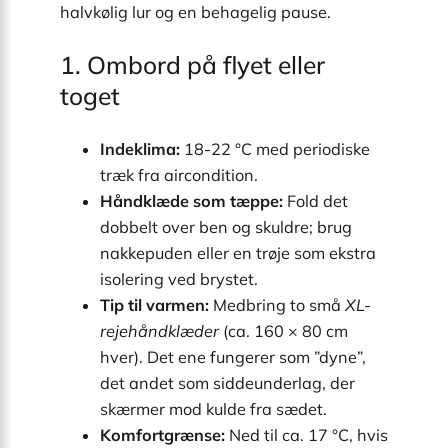
halv­kølig lur og en behagelig pause.
1. Ombord på flyet eller
toget
Indeklima:
18-22 °C med periodiske
træk fra aircondition.
Håndklæde som tæppe:
Fold det
dobbelt over ben og skuldre; brug
nakkepuden eller en trøje som ekstra
isolering ved brystet.
Tip til varmen:
Medbring to små
XL-
rejehåndklæder
(ca. 160 × 80 cm
hver). Det ene fungerer som ”dyne”,
det andet som siddeunderlag, der
skærmer mod kulde fra sædet.
Komfortgrænse:
Ned til ca. 17 °C, hvis