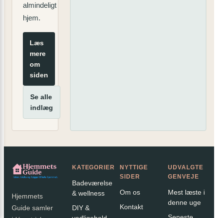
almindeligt
hjem.
Læs
mere
om
siden
Se alle
indlæg
KATEGORIER
NYTTIGE
UDVALGTE
SIDER
GENVEJE
Badeværelse
Om os
Mest læste i
& wellness
Hjemmets
denne uge
Kontakt
DIY &
Guide samler
Seneste
vedligehold