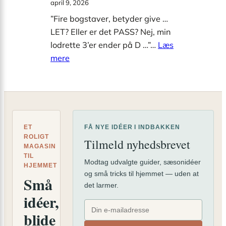
april 9, 2026
ferien
undgå,
”Fire bogstaver, betyder give …
når
LET? Eller er det PASS? Nej, min
du
lodrette 3’er ender på D …”…
Læs
skal
:
mere
finde
Er
facaderenovering
der
et
nemt
svar
ET
FÅ NYE IDÉER I INDBAKKEN
på
ROLIGT
Tilmeld nyhedsbrevet
MAGASIN
“give”
TIL
i
Modtag udvalgte guider, sæsonidéer
HJEMMET
og små tricks til hjemmet — uden at
krydsord?
Små
det larmer.
idéer,
blide