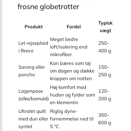
frosne globetrotter
Typisk
Produkt
Fordel
vægt
Meget bedre
Let rejseplaid
250-
loft/isolering end
i fleece
400 g
mikrofiber
Kan bæres som tøj
Sarong eller
150-
om dagen og dække
poncho
250 g
kroppen om natten
Høj komfort mod
Lagenpose
120-
huden og fylder som
(silke/bomuld)
200 g
en klementin
Ultralet quilt
Rigtig dyne-
350-
med dun eller
fornemmelse ned til
600 g
syntet
5 °C