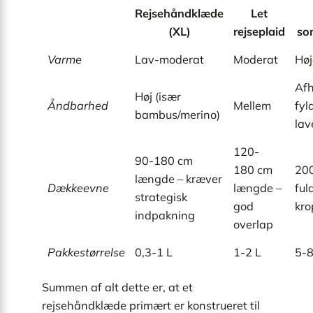
Rejsehåndklæde
Let
(XL)
rejseplaid
so
Varme
Lav-moderat
Moderat
Høj
Af
Høj (især
Åndbarhed
Mellem
fyl
bambus/merino)
lav
120-
90-180 cm
180 cm
200
længde – kræver
Dækkeevne
længde –
ful
strategisk
god
kr
indpakning
overlap
Pakkestørrelse
0,3-1 L
1-2 L
5-8
Summen af alt dette er, at et
rejsehåndklæde primært er konstrueret til