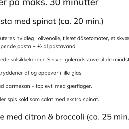
er på maks. 30 minutter
a med spinat (ca. 20 min.)
res hvidløg i olivenolie, tilsæt dåsetomater, et skvæt 
dampende pasta + ½ dl pastavand.
e solsikkekerner. Server gulerodsstave til de mindst
rydderier af og opbevar i lille glas.
d parmesan – top evt. med gærflager.
ler spis kold som salat med ekstra spinat.
 med citron & broccoli (ca. 25 min.