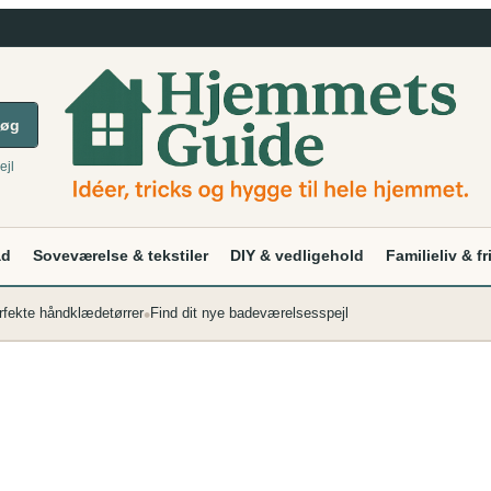
øg
ejl
ad
Soveværelse & tekstiler
DIY & vedligehold
Familieliv & fr
•
rfekte håndklædetørrer
Find dit nye badeværelsesspejl