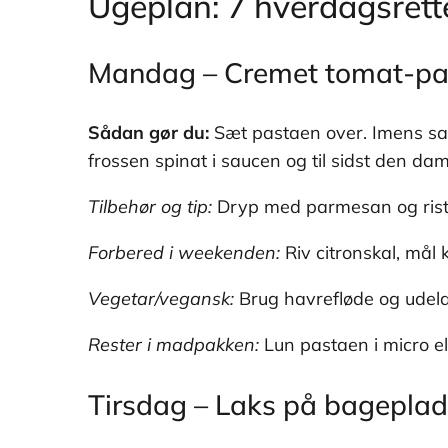
Ugeplan: 7 hverdagsrett
Mandag – Cremet tomat-past
Sådan gør du:
Sæt pastaen over. Imens saute
frossen spinat i saucen og til sidst den 
Tilbehør og tip:
Dryp med parmesan og risted
Forbered i weekenden:
Riv citronskal, mål k
Vegetar/vegansk:
Brug havrefløde og udela
Rester i madpakken:
Lun pastaen i micro el
Tirsdag – Laks på bageplade