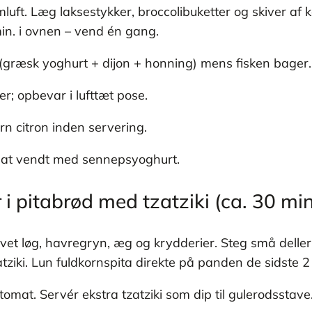
ft. Læg laksestykker, broccolibuketter og skiver af 
min. i ovnen – vend én gang.
(græsk yoghurt + dijon + honning) mens fisken bager.
er; opbevar i lufttæt pose.
rn citron inden servering.
alat vendt med sennepsyoghurt.
 i pitabrød med tzatziki (ca. 30 min
revet løg, havregryn, æg og krydderier. Steg små delle
tziki. Lun fuldkornspita direkte på panden de sidste 2
omat. Servér ekstra tzatziki som dip til gulerodsstave