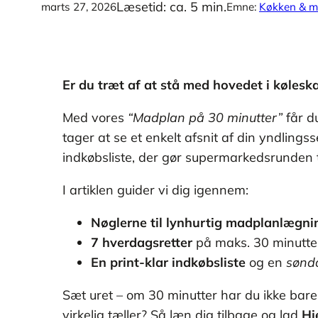
Læsetid: ca. 5 min.
marts 27, 2026
Emne:
Køkken & 
Er du træt af at stå med hovedet i kølesk
Med vores
“Madplan på 30 minutter”
får d
tager at se et enkelt afsnit af din yndling
indkøbsliste, der gør supermarkedsrunden ti
I artiklen guider vi dig igennem:
Nøglerne til lynhurtig madplanlægni
7 hverdagsretter
på maks. 30 minutter,
En print-klar indkøbsliste
og en
sønd
Sæt uret – om 30 minutter har du ikke ba
virkelig tæller? Så læn dig tilbage og lad
Hj