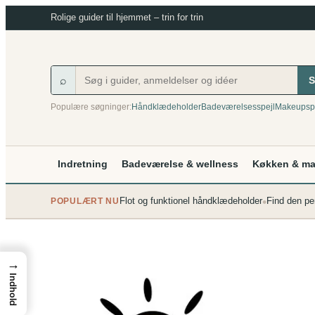
Spring
Rolige guider til hjemmet – trin for trin
til
indhold
⌕
S
Populære søgninger:
Håndklædeholder
Badeværelsesspejl
Makeupsp
Indretning
Badeværelse & wellness
Køkken & m
•
Flot og funktionel håndklædeholder
Find den pe
POPULÆRT NU
→
Indhold