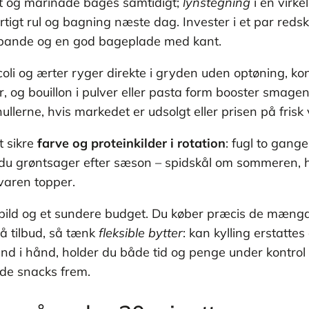
nt og marinade bages samtidigt;
lynstegning
i en virke
igt rul og bagning næste dag. Invester i et par redska
ck pande og en god bageplade med kant.
coli og ærter ryger direkte i gryden uden optøning, 
ter, og bouillon i pulver eller pasta form booster sma
llerne, hvis markedet er udsolgt eller prisen på frisk v
t sikre
farve og proteinkilder i rotation
: fugl to gang
ter du grøntsager efter sæson – spidskål om sommeren,
åvaren topper.
 spild og et sundere budget. Du køber præcis de mængd
å tilbud, så tænk
fleksible bytter
: kan kylling erstattes
 hånd i hånd, holder du både tid og penge under kontro
nde snacks frem.