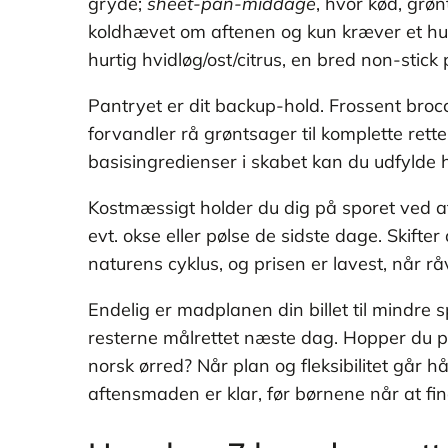
gryde;
sheet-pan-middage
, hvor kød, grø
koldhævet om aftenen og kun kræver et hurt
hurtig hvidløg/ost/citrus, en bred non-sti
Pantryet er dit backup-hold. Frossent broc
forvandler rå grøntsager til komplette ret
basisingredienser i skabet kan du udfylde hu
Kostmæssigt holder du dig på sporet ved a
evt. okse eller pølse de sidste dage. Skif
naturens cyklus, og prisen er lavest, når r
Endelig er madplanen din billet til mindre
resterne målrettet næste dag. Hopper du p
norsk ørred? Når plan og fleksibilitet går
aftensmaden er klar, før børnene når at fi