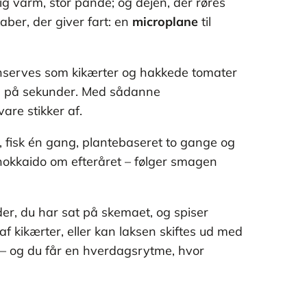
lig varm, stor pande; og dejen, der røres
ber, der giver fart: en
microplane
til
konserves som kikærter og hakkede tomater
gen på sekunder. Med sådanne
are stikker af.
e, fisk én gang, plantebaseret to gange og
 hokkaido om efteråret – følger smagen
er, du har sat på skemaet, og spiser
 af kikærter, eller kan laksen skiftes ud med
l – og du får en hverdagsrytme, hvor