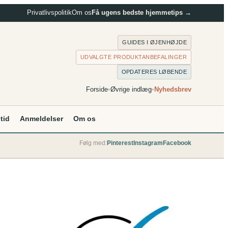
Privatlivspolitik
Om os
Få ugens bedste hjemmetips →
GUIDES I ØJENHØJDE
UDVALGTE PRODUKTANBEFALINGER
OPDATERES LØBENDE
Forside
•
Øvrige indlæg
•
Nyhedsbrev
itid
Anmeldelser
Om os
Følg med:
Pinterest
Instagram
Facebook