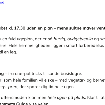
mad
abet kl. 17.30 uden en plan – mens sultne maver vent
u en fuld ugeplan, der er så
hurtig
,
budgetvenlig
og
sm
sserie. Hele hemmeligheden ligger i smart forberedelse
l en leg.
ng
– fra one-pot tricks til sunde basislagre.
 som hele familien vil elske – med vegetar- og børnev
ags-prep
, der sparer dig tid hele ugen.
re aftensmaden klar, men
hele ugen på plads
. Klar til 
emmets Guide
vise vejen.