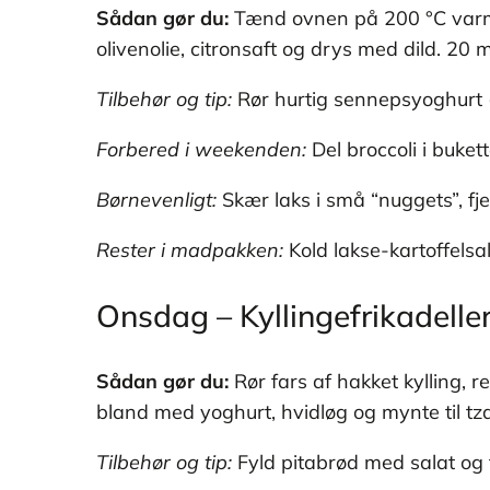
Sådan gør du:
Tænd ovnen på 200 °C varmlu
olivenolie, citronsaft og drys med dild. 20 
Tilbehør og tip:
Rør hurtig sennepsyoghurt 
Forbered i weekenden:
Del broccoli i bukett
Børnevenligt:
Skær laks i små “nuggets”, fje
Rester i madpakken:
Kold lakse-kartoffels
Onsdag – Kyllingefrikadeller
Sådan gør du:
Rør fars af hakket kylling, 
bland med yoghurt, hvidløg og mynte til tza
Tilbehør og tip:
Fyld pitabrød med salat og t