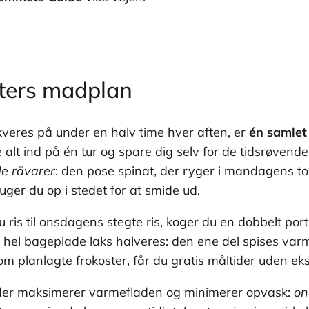
tters madplan
veres på under en halv time hver aften, er
én samlet
lt ind på én tur og spare dig selv for de tidsrøvende ”
e råvarer
: den pose spinat, der ryger i mandagens t
er du op i stedet for at smide ud.
u ris til onsdagens stegte ris, koger du en dobbelt port
n hel bageplade laks halveres: den ene del spises var
om planlagte frokoster, får du gratis måltider uden ek
, der maksimerer varmefladen og minimerer opvask:
on